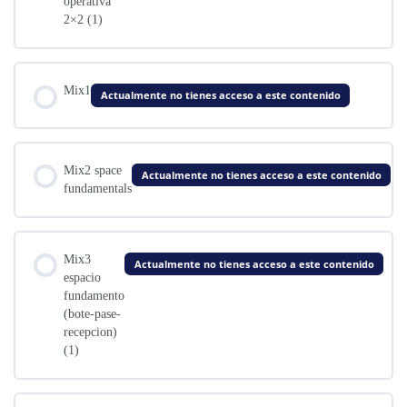
operativa
2×2 (1)
Mix1
Actualmente no tienes acceso a este contenido
Mix2 space
Actualmente no tienes acceso a este contenido
fundamentals
Mix3
Actualmente no tienes acceso a este contenido
espacio
fundamento
(bote-pase-
recepcion)
(1)