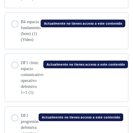
B4 espacio
Actualmente no tienes acceso a este contenido
fundamento
(bote) (1)
(Video)
DF1 clinic
Actualmente no tienes acceso a este contenido
espacio
comunicativo
operativo
defensivo
1×1 (1)
DF2
Actualmente no tienes acceso a este contenido
progresión
defensiva