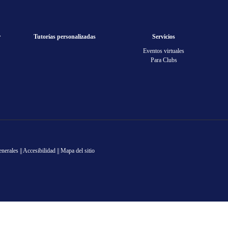
r
Tutorías personalizadas
Servicios
Eventos virtuales
Para Clubs
enerales
||
Accesibilidad
||
Mapa del sitio