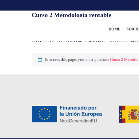
Curso 2 Metodología rentable
HOME
SOBRE
Metodología rentable Resumen del cursoNo creemos en el par
No creemos en el interés competitivo del entrenador en u
To access this page, you must purchase
Curso 2 Metodol