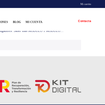
Mi carrito
Contacta
IONES
BLOG
MI CUENTA
b y dispone de entrenadores yequipos para su desarrollo.•
me a losjugadores. Saber más MODULO 1 MODULO…