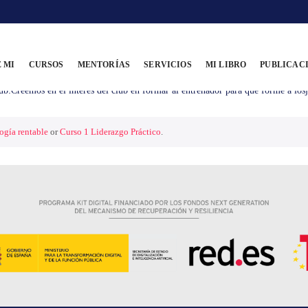
 MI
CURSOS
MENTORÍAS
SERVICIOS
MI LIBRO
PUBLICAC
adigma entrenador-jugadores-equipo:Creemos que un jugador pertenece a un clu
n club:Creemos en el interés del club en formar al entrenador para que for
ogía rentable
or
Curso 1 Liderazgo Práctico
.